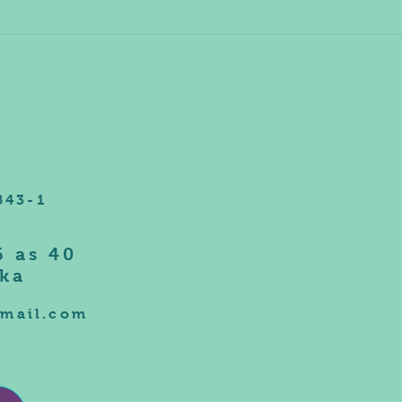
843-1
6 as 40
ska
gmail.com