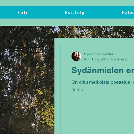
Koti
Esittely
Palv
Sydänmieli/Valtter
Aug 16, 2024
2 min read
Sydänmielen e
On ollut melkoista opettelua
niin...