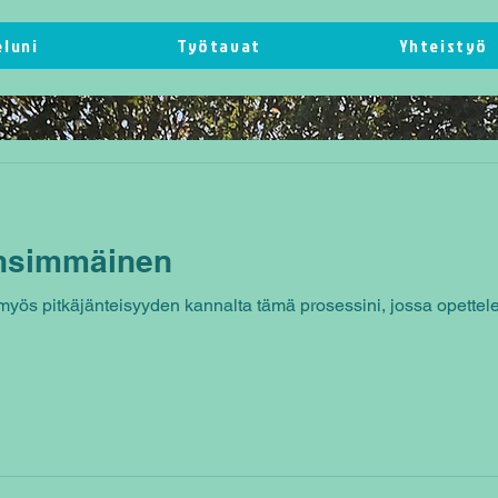
eluni
Työtavat
Yhteistyö
nsimmäinen
, myös pitkäjänteisyyden kannalta tämä prosessini, jossa opette