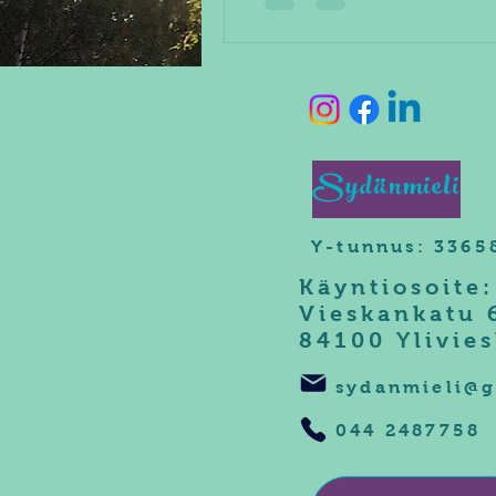
Sydänmieli
Y-tunnus: 3365
Käyntiosoite:
Vieskankatu 
84100 Ylivie
sydanmieli@
044 2487758